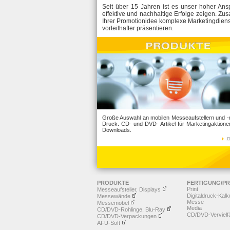
Seit über 15 Jahren ist es unser hoher An
effektive und nachhaltige Erfolge zeigen. Zu
Ihrer Promotionidee komplexe Marketingdienst
vorteilhafter präsentieren.
Große Auswahl an mobilen Messeaufstellern und -m
Druck. CD- und DVD- Artikel für Marketingaktione
Downloads.
m
PRODUKTE
FERTIGUNG/P
Print
Messeaufsteller, Displays
Digitaldruck-Kalk
Messewände
Messe
Messemöbel
Media
CD/DVD-Rohlinge, Blu-Ray
CD/DVD-Vervielfä
CD/DVD-Verpackungen
AFU-Soft