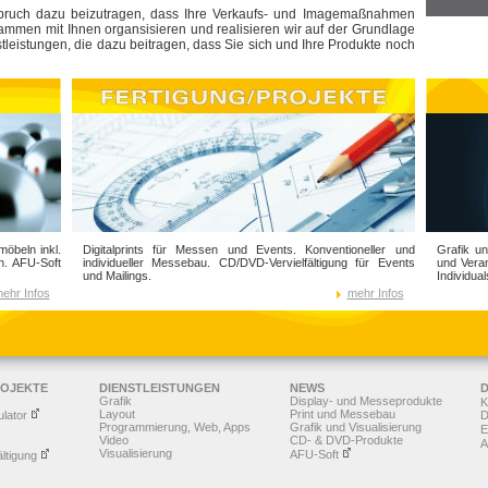
spruch dazu beizutragen, dass Ihre Verkaufs- und Imagemaßnahmen
sammen mit Ihnen organsisieren und realisieren wir auf der Grundlage
leistungen, die dazu beitragen, dass Sie sich und Ihre Produkte noch
öbeln inkl.
Digitalprints für Messen und Events. Konventioneller und
Grafik u
n. AFU-Soft
individueller Messebau. CD/DVD-Vervielfältigung für Events
und Veran
und Mailings.
Individual
ehr Infos
mehr Infos
ROJEKTE
DIENSTLEISTUNGEN
NEWS
Grafik
Display- und Messeprodukte
K
Layout
Print und Messebau
ulator
D
Programmierung, Web, Apps
Grafik und Visualisierung
E
Video
CD- & DVD-Produkte
A
Visualisierung
AFU-Soft
ltigung