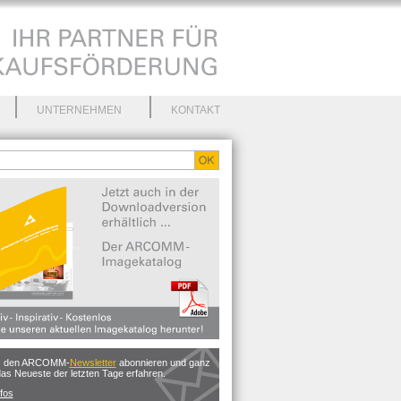
UNTERNEHMEN
KONTAKT
os den ARCOMM-
Newsletter
abonnieren und ganz
s Neueste der letzten Tage erfahren.
fos