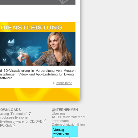
nd 3D-Visualisierung in Vorbereitung von Messen
staltungen. Video- und App-Erstellung für Events.
software.
mehr Infos
DOWNLOADS
UNTERNEHMEN
Über uns
atalog "Promotion"
AGB's, Widerrufsrecht
ruckspezifikationen
Impressum
tikettensoftware für CD/DVD
Datenschutzrichtlinien
FU-Soft
Vertrag
widerrufen