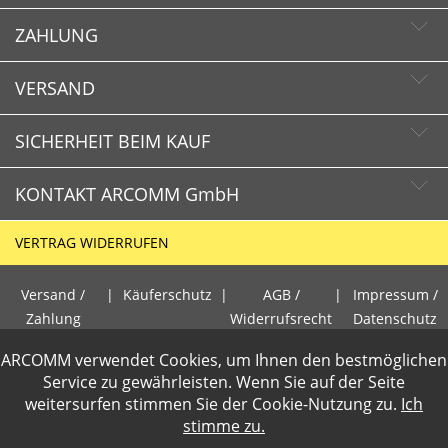
ZAHLUNG
Newsletter abonnieren
Newsletter abbestellen
VERSAND
SICHERHEIT BEIM KAUF
KONTAKT ARCOMM GmbH
Schnelle Lieferzeiten
Käuferschutz
VERTRAG WIDERRUFEN
Sichere Zahlung mit SSL-Verschlüsselung
HOTLINE
Datenschutz
Versand /
|
Käuferschutz
|
AGB /
|
Impressum /
+49 (0)30 351 26 92 80
Zahlung
Widerrufsrecht
Datenschutz
PCI DSS geprüft
ARCOMM verwendet Cookies, um Ihnen den bestmöglichen
E-Mail
perfekter Schutz gegen kriminelle Angriffe
Gewerbetreibende loggen sich bitte ein f�r die Anzeige der
Service zu gewährleisten. Wenn Sie auf der Seite
info@arcomm.de
Sicheres Bezahlen mit Kreditkarte
weitersurfen stimmen Sie der
Cookie-Nutzung
zu.
Ich
Nettopreise. Preisangaben inkl.19% MwSt und zzgl.Service- und
stimme zu.
Versandkosten
.
2 Wochen Widerrufsrecht