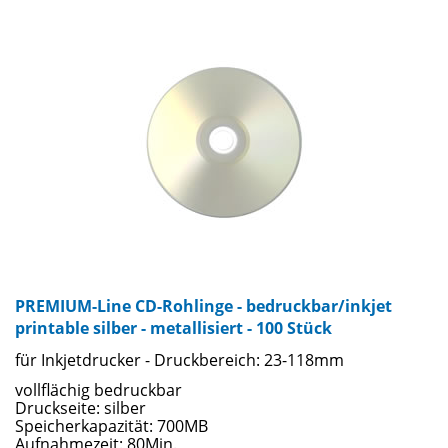
Oberflächen von matt bis Hochglanz. Bedrucken sie Ihre
Rohlinge mit jedem Tintenstrahl-CD-Drucker und lassen sie
sich von der Farbbrillanz und Druckbildschärfe beeindrucken.
Ein zusätzliches Highlight bieten wir Ihnen mit den
wasserfesten Rohlingen ... perfekter Druck - garantiert ohne
Verwischen oder Verblassen! Für die geprüfte Qualität der
CD-Rohlinge stehen namhafte Markenhersteller wie TAIYO
YUDEN, TDK, VERBATIM u.a.
PREMIUM-Line CD-Rohlinge - bedruckbar/inkjet
printable silber - metallisiert - 100 Stück
für Inkjetdrucker - Druckbereich: 23-118mm
vollflächig bedruckbar
Druckseite: silber
Speicherkapazität: 700MB
Aufnahmezeit: 80Min.