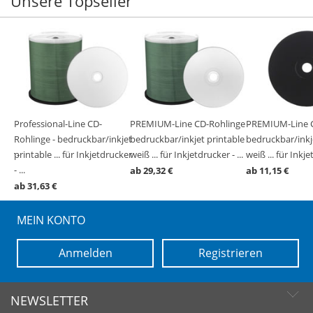
Unsere Topseller
ge -
Professional-Line CD-
PREMIUM-Line CD-Rohlinge -
PREMIUM-Line C
ble
ble
ble
ble
ble
Rohlinge - bedruckbar/inkjet
bedruckbar/inkjet printable
bedruckbar/inkj
cker -
 23-
...
printable ... für Inkjetdrucker
weiß ... für Inkjetdrucker - ...
weiß ... für Inkje
- ...
ab 29,32 €
ab 11,15 €
ab 31,63 €
MEIN KONTO
Anmelden
Registrieren
NEWSLETTER