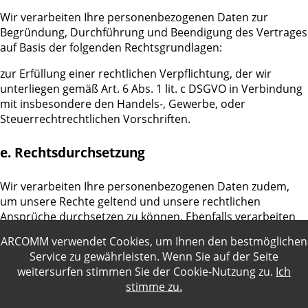
Wir verarbeiten Ihre personenbezogenen Daten zur
Begründung, Durchführung und Beendigung des Vertrages
auf Basis der folgenden Rechtsgrundlagen:
zur Erfüllung einer rechtlichen Verpflichtung, der wir
unterliegen gemäß Art. 6 Abs. 1 lit. c DSGVO in Verbindung
mit insbesondere den Handels-, Gewerbe, oder
Steuerrechtrechtlichen Vorschriften.
e. Rechtsdurchsetzung
Wir verarbeiten Ihre personenbezogenen Daten zudem,
um unsere Rechte geltend und unsere rechtlichen
Ansprüche durchsetzen zu können. Ebenfalls verarbeiten
wir Ihre personenbezogenen Daten, um uns gegen
ARCOMM verwendet Cookies, um Ihnen den bestmöglichen
rechtliche Ansprüche verteidigen zu können. Schließlich
Service zu gewährleisten. Wenn Sie auf der Seite
verarbeiten wir Ihre personenbezogenen Daten, soweit
weitersurfen stimmen Sie der
Cookie-Nutzung
zu.
Ich
dies zur Abwehr oder Verfolgung von Straftaten
stimme zu.
erforderlich ist.