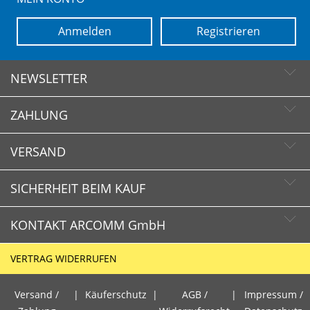
Anmelden
Registrieren
NEWSLETTER
ZAHLUNG
Newsletter abonnieren
Newsletter abbestellen
VERSAND
SICHERHEIT BEIM KAUF
KONTAKT ARCOMM GmbH
Schnelle Lieferzeiten
Käuferschutz
VERTRAG WIDERRUFEN
Sichere Zahlung mit SSL-Verschlüsselung
HOTLINE
Datenschutz
Versand /
|
Käuferschutz
|
AGB /
|
Impressum /
+49 (0)30 351 26 92 80