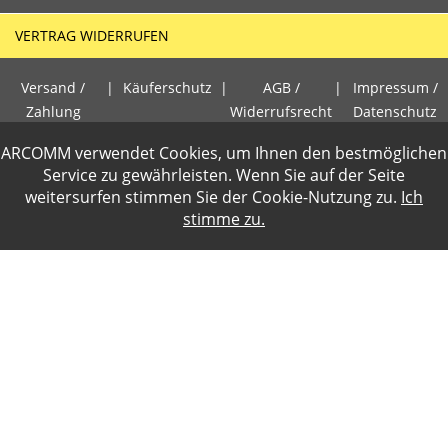
Schnelle Lieferzeiten
Käuferschutz
VERTRAG WIDERRUFEN
Sichere Zahlung mit SSL-Verschlüsselung
HOTLINE
Datenschutz
Versand /
|
Käuferschutz
|
AGB /
|
Impressum /
+49 (0)30 351 26 92 80
Zahlung
Widerrufsrecht
Datenschutz
PCI DSS geprüft
ARCOMM verwendet Cookies, um Ihnen den bestmöglichen
E-Mail
perfekter Schutz gegen kriminelle Angriffe
Gewerbetreibende loggen sich bitte ein f�r die Anzeige der
Service zu gewährleisten. Wenn Sie auf der Seite
info@arcomm.de
Sicheres Bezahlen mit Kreditkarte
weitersurfen stimmen Sie der
Cookie-Nutzung
zu.
Ich
Nettopreise. Preisangaben inkl.19% MwSt und zzgl.Service- und
stimme zu.
Versandkosten
.
2 Wochen Widerrufsrecht
ARCOMM GmbH
Zusammenarbeit mit geprüften
Groß-Berliner Damm 73e
Logistikunternehmen
D-12487 Berlin
kompetenter Kundenservice