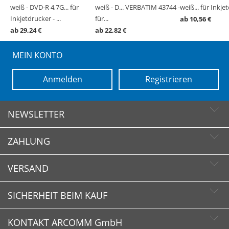
33 -
weiß - DVD-R 4,7G... für
weiß - D... VERBATIM 43744 -
weiß... für Inkjet
Inkjetdrucker - ...
für...
ab 10,56 €
ab 29,24 €
ab 22,82 €
MEIN KONTO
Anmelden
Registrieren
NEWSLETTER
ZAHLUNG
Newsletter abonnieren
Newsletter abbestellen
VERSAND
SICHERHEIT BEIM KAUF
KONTAKT ARCOMM GmbH