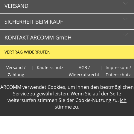
VERSAND
SICHERHEIT BEIM KAUF
KONTAKT ARCOMM GmbH
Schnelle Lieferzeiten
Käuferschutz
VERTRAG WIDERRUFEN
Sichere Zahlung mit SSL-Verschlüsselung
HOTLINE
Datenschutz
Versand /
|
Käuferschutz
|
AGB /
|
Impressum /
+49 (0)30 351 26 92 80
Zahlung
Widerrufsrecht
Datenschutz
PCI DSS geprüft
ARCOMM verwendet Cookies, um Ihnen den bestmöglichen
E-Mail
perfekter Schutz gegen kriminelle Angriffe
Gewerbetreibende loggen sich bitte ein f�r die Anzeige der
Service zu gewährleisten. Wenn Sie auf der Seite
info@arcomm.de
Sicheres Bezahlen mit Kreditkarte
weitersurfen stimmen Sie der
Cookie-Nutzung
zu.
Ich
Nettopreise. Preisangaben inkl.19% MwSt und zzgl.Service- und
stimme zu.
Versandkosten
.
2 Wochen Widerrufsrecht
ARCOMM GmbH
Zusammenarbeit mit geprüften
Groß-Berliner Damm 73e
Logistikunternehmen
D-12487 Berlin