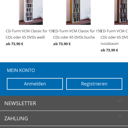
150
CD-Turm VCM Classic für 150
CD-Turm VCM Classic für 150
CD-Turm VCM Cla
rz
CDs oder 65 DVDs weiß
CDs oder 65 DVDs buche
CDs oder 65 DVD
nussbaum
ab 73,90 €
ab 73,90 €
ab 73,90 €
MEIN KONTO
Anmelden
Registrieren
NEWSLETTER
ZAHLUNG
Newsletter abonnieren
Newsletter abbestellen