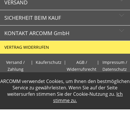
VERSAND
SICHERHEIT BEIM KAUF
KONTAKT ARCOMM GmbH
Schnelle Lieferzeiten
Käuferschutz
VERTRAG WIDERRUFEN
Sichere Zahlung mit SSL-Verschlüsselung
HOTLINE
Datenschutz
Versand /
|
Käuferschutz
|
AGB /
|
Impressum /
+49 (0)30 351 26 92 80
Zahlung
Widerrufsrecht
Datenschutz
PCI DSS geprüft
ARCOMM verwendet Cookies, um Ihnen den bestmöglichen
E-Mail
perfekter Schutz gegen kriminelle Angriffe
Gewerbetreibende loggen sich bitte ein f�r die Anzeige der
Service zu gewährleisten. Wenn Sie auf der Seite
info@arcomm.de
Sicheres Bezahlen mit Kreditkarte
weitersurfen stimmen Sie der
Cookie-Nutzung
zu.
Ich
Nettopreise. Preisangaben inkl.19% MwSt und zzgl.Service- und
stimme zu.
Versandkosten
.
2 Wochen Widerrufsrecht
ARCOMM GmbH
Zusammenarbeit mit geprüften
Groß-Berliner Damm 73e
Logistikunternehmen
D-12487 Berlin
kompetenter Kundenservice