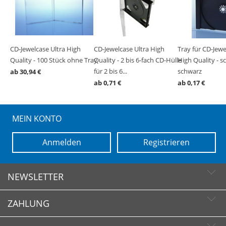
CD-Jewelcase Ultra High
CD-Jewelcase Ultra High
Tray für CD-Jewe
Quality - 100 Stück ohne Tray
Quality - 2 bis 6-fach CD-Hülle
High Quality - s
für 2 bis 6...
schwarz
ab 30,94 €
ab 0,71 €
ab 0,17 €
MEIN KONTO
Anmelden
Registrieren
NEWSLETTER
ZAHLUNG
Newsletter abonnieren
Newsletter abbestellen