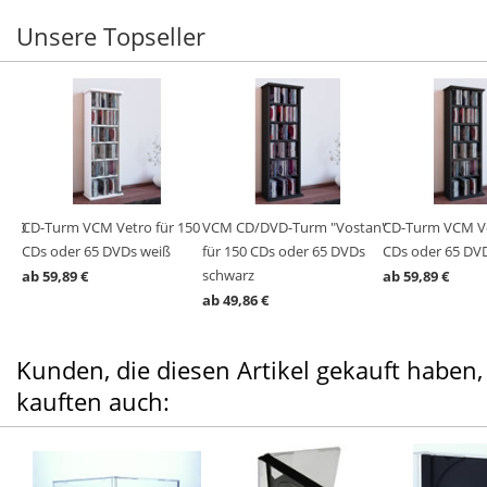
Unsere Topseller
 150
CD-Turm VCM Vetro für 150
VCM CD/DVD-Turm "Vostan"
CD-Turm VCM Ve
CDs oder 65 DVDs weiß
für 150 CDs oder 65 DVDs
CDs oder 65 DV
schwarz
ab 59,89 €
ab 59,89 €
ab 49,86 €
Kunden, die diesen Artikel gekauft haben,
kauften auch: