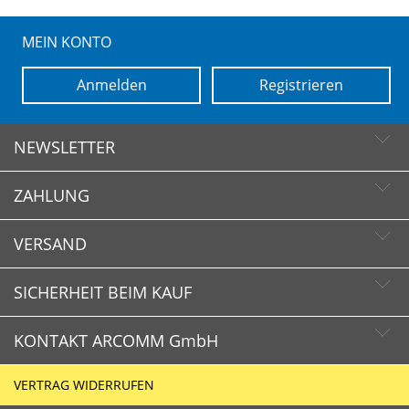
MEIN KONTO
Anmelden
Registrieren
NEWSLETTER
ZAHLUNG
Newsletter abonnieren
Newsletter abbestellen
VERSAND
SICHERHEIT BEIM KAUF
KONTAKT ARCOMM GmbH
Schnelle Lieferzeiten
Käuferschutz
VERTRAG WIDERRUFEN
Sichere Zahlung mit SSL-Verschlüsselung