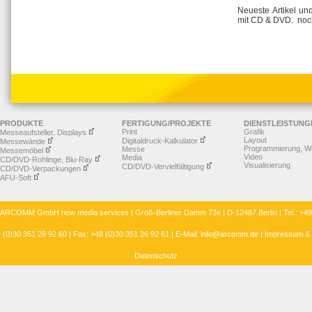
Neueste Artikel und
mit CD & DVD. noc
PRODUKTE
FERTIGUNG/PROJEKTE
DIENSTLEISTUNG
Print
Grafik
Messeaufsteller, Displays
Layout
Digitaldruck-Kalkulator
Messewände
Programmierung, W
Messe
Messemöbel
Video
Media
CD/DVD-Rohlinge, Blu-Ray
Visualisierung
CD/DVD-Vervielfältigung
CD/DVD-Verpackungen
AFU-Soft
ARCOMM GmbH new media services | Groß-Berliner Damm 73e | D-12487 Berlin | Tel.: +49
(0)30 351 26 92 60 | Fax: +49 (0)30 351 26 92 61 | E-Mail:
info@arcomm.de
|
Impressum &
Datenschutz