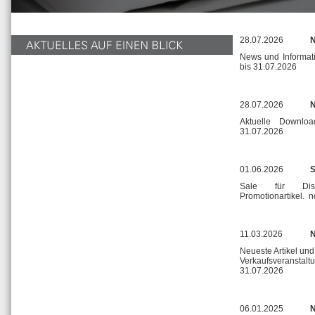
28.07.2026
N
News und Informa
bis 31.07.2026
28.07.2026
N
Aktuelle Downlo
31.07.2026
01.06.2026
S
Sale für Dis
Promotionartikel. 
11.03.2026
N
Neueste Artikel un
Verkaufsveranstalt
31.07.2026
06.01.2025
N