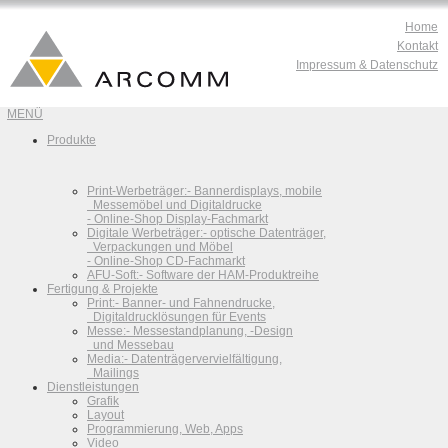
Home
Kontakt
Impressum & Datenschutz
MENÜ
Produkte
Print-Werbeträger:
- Bannerdisplays, mobile
Messemöbel und Digitaldrucke
- Online-Shop Display-Fachmarkt
Digitale Werbeträger:
- optische Datenträger,
Verpackungen und Möbel
- Online-Shop CD-Fachmarkt
AFU-Soft:
- Software der HAM-Produktreihe
Fertigung & Projekte
Print:
- Banner- und Fahnendrucke,
Digitaldrucklösungen für Events
Messe:
- Messestandplanung, -Design
und Messebau
Media:
- Datenträgervervielfältigung,
Mailings
Dienstleistungen
Grafik
Layout
Programmierung, Web, Apps
Video