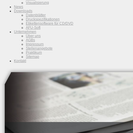
Visualisierung
News
Downloads
Datenblätter
Druckspezifikationen
Etikettensoftware für CD/DVD
AFU-Soft
Unternehmen
Über uns
AGBs
Impressum
Stellenangebote
Praktikum
Sitemap
Kontakt