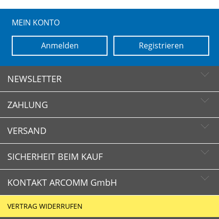
MEIN KONTO
Anmelden
Registrieren
NEWSLETTER
ZAHLUNG
Newsletter abonnieren
Newsletter abbestellen
VERSAND
SICHERHEIT BEIM KAUF
KONTAKT ARCOMM GmbH
Schnelle Lieferzeiten
Käuferschutz
VERTRAG WIDERRUFEN
Sichere Zahlung mit SSL-Verschlüsselung