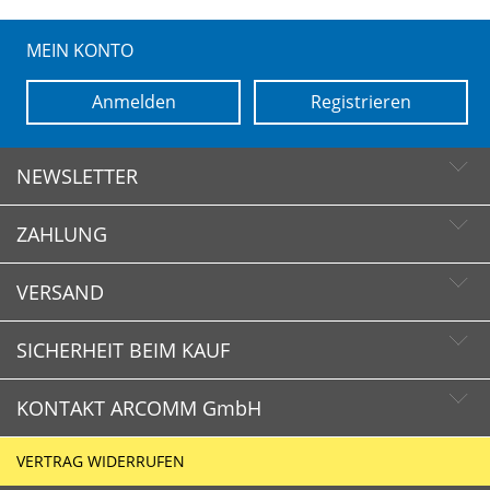
MEIN KONTO
Anmelden
Registrieren
NEWSLETTER
ZAHLUNG
Newsletter abonnieren
Newsletter abbestellen
VERSAND
SICHERHEIT BEIM KAUF
KONTAKT ARCOMM GmbH
Schnelle Lieferzeiten
Käuferschutz
VERTRAG WIDERRUFEN
Sichere Zahlung mit SSL-Verschlüsselung