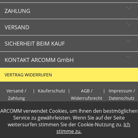
ZAHLUNG
Newsletter abonnieren
Newsletter abbestellen
VERSAND
SICHERHEIT BEIM KAUF
KONTAKT ARCOMM GmbH
Schnelle Lieferzeiten
Käuferschutz
VERTRAG WIDERRUFEN
Sichere Zahlung mit SSL-Verschlüsselung
HOTLINE
Datenschutz
Versand /
|
Käuferschutz
|
AGB /
|
Impressum /
+49 (0)30 351 26 92 80
Zahlung
Widerrufsrecht
Datenschutz
PCI DSS geprüft
ARCOMM verwendet Cookies, um Ihnen den bestmöglichen
E-Mail
perfekter Schutz gegen kriminelle Angriffe
Gewerbetreibende loggen sich bitte ein f�r die Anzeige der
Service zu gewährleisten. Wenn Sie auf der Seite
info@arcomm.de
Sicheres Bezahlen mit Kreditkarte
weitersurfen stimmen Sie der
Cookie-Nutzung
zu.
Ich
Nettopreise. Preisangaben inkl.19% MwSt und zzgl.Service- und
stimme zu.
Versandkosten
.
2 Wochen Widerrufsrecht