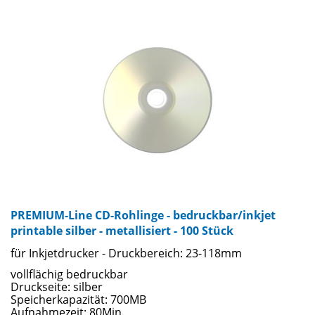
Oberflächen von matt bis Hochglanz. Bedrucken sie Ihre
Rohlinge mit jedem Tintenstrahl-CD-Drucker und lassen sie
sich von der Farbbrillanz und Druckbildschärfe beeindrucken.
Ein zusätzliches Highlight bieten wir Ihnen mit den
wasserfesten Rohlingen ... perfekter Druck - garantiert ohne
Verwischen oder Verblassen! Für die geprüfte Qualität der
CD-Rohlinge stehen namhafte Markenhersteller wie TAIYO
YUDEN, TDK, VERBATIM u.a.
PREMIUM-Line CD-Rohlinge - bedruckbar/inkjet
printable silber - metallisiert - 100 Stück
für Inkjetdrucker - Druckbereich: 23-118mm
vollflächig bedruckbar
Druckseite: silber
Speicherkapazität: 700MB
Aufnahmezeit: 80Min.