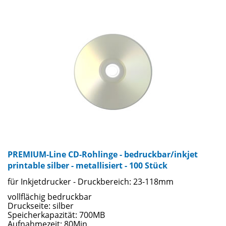
Oberflächen von matt bis Hochglanz. Bedrucken sie Ihre
Rohlinge mit jedem Tintenstrahl-CD-Drucker und lassen sie
sich von der Farbbrillanz und Druckbildschärfe beeindrucken.
Ein zusätzliches Highlight bieten wir Ihnen mit den
wasserfesten Rohlingen ... perfekter Druck - garantiert ohne
Verwischen oder Verblassen! Für die geprüfte Qualität der
CD-Rohlinge stehen namhafte Markenhersteller wie TAIYO
YUDEN, TDK, VERBATIM u.a.
PREMIUM-Line CD-Rohlinge - bedruckbar/inkjet
printable silber - metallisiert - 100 Stück
für Inkjetdrucker - Druckbereich: 23-118mm
vollflächig bedruckbar
Druckseite: silber
Speicherkapazität: 700MB
Aufnahmezeit: 80Min.