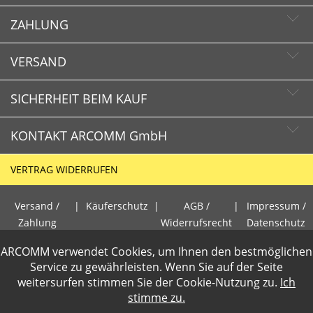
ZAHLUNG
Newsletter abonnieren
Newsletter abbestellen
VERSAND
SICHERHEIT BEIM KAUF
KONTAKT ARCOMM GmbH
Schnelle Lieferzeiten
Käuferschutz
VERTRAG WIDERRUFEN
Sichere Zahlung mit SSL-Verschlüsselung
HOTLINE
Datenschutz
Versand /
|
Käuferschutz
|
AGB /
|
Impressum /
+49 (0)30 351 26 92 80
Zahlung
Widerrufsrecht
Datenschutz
PCI DSS geprüft
ARCOMM verwendet Cookies, um Ihnen den bestmöglichen
E-Mail
perfekter Schutz gegen kriminelle Angriffe
Gewerbetreibende loggen sich bitte ein f�r die Anzeige der
Service zu gewährleisten. Wenn Sie auf der Seite
info@arcomm.de
Sicheres Bezahlen mit Kreditkarte
weitersurfen stimmen Sie der
Cookie-Nutzung
zu.
Ich
Nettopreise. Preisangaben inkl.19% MwSt und zzgl.Service- und
stimme zu.
Versandkosten
.
2 Wochen Widerrufsrecht