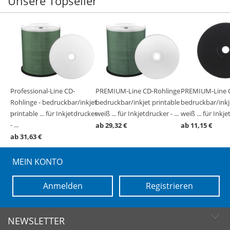
Unsere Topseller
ge -
Professional-Line CD-
PREMIUM-Line CD-Rohlinge -
PREMIUM-Line C
ble
ble
ble
ble
ble
Rohlinge - bedruckbar/inkjet
bedruckbar/inkjet printable
bedruckbar/inkj
cker -
 23-
...
printable ... für Inkjetdrucker
weiß ... für Inkjetdrucker - ...
weiß ... für Inkje
- ...
ab 29,32 €
ab 11,15 €
ab 31,63 €
MEIN KONTO
Anmelden
Registrieren
NEWSLETTER