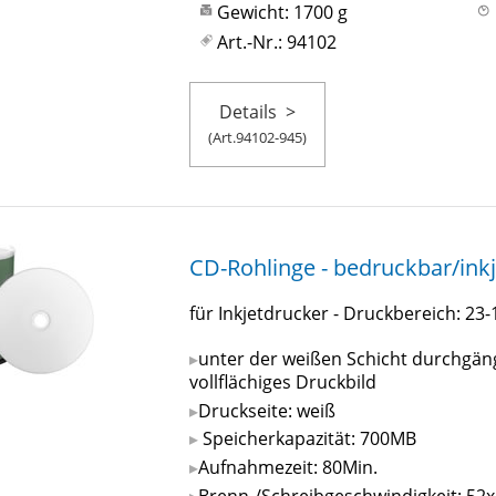
Gewicht: 1700 g
Art.-Nr.: 94102
Details
>
(Art.94102-945)
CD-Rohlinge - bedruckbar/inkje
für Inkjetdrucker - Druckbereich: 2
unter der weißen Schicht durchgängi
vollflächiges Druckbild
Druckseite: weiß
Speicherkapazität: 700MB
Aufnahmezeit: 80Min.
Brenn-/Schreibgeschwindigkeit: 52x