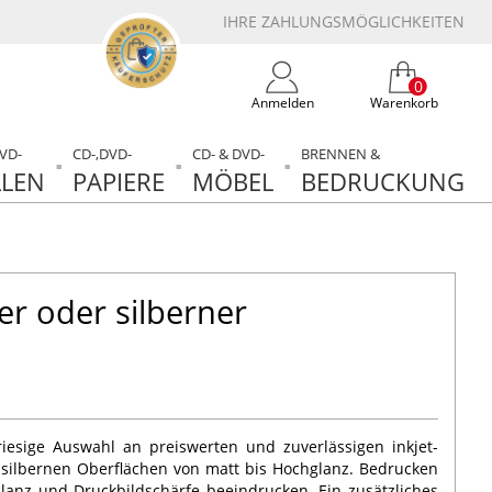
IHRE ZAHLUNGSMÖGLICHKEITEN
0
Anmelden
Warenkorb
DVD-
CD-,DVD-
CD- & DVD-
BRENNEN &
LEN
PAPIERE
MÖBEL
BEDRUCKUNG
r oder silberner
riesige Auswahl an preiswerten und zuverlässigen inkjet-
silbernen Oberflächen von matt bis Hochglanz. Bedrucken
llanz und Druckbildschärfe beeindrucken. Ein zusätzliches