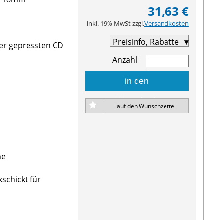
31,63 €
inkl. 19% MwSt zzgl.
Versandkosten
Preisinfo, Rabatte
ner gepressten CD
Anzahl:
in den
Warenkorb
auf den Wunschzettel
ne
kschickt für