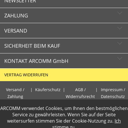
NEWSLETTER
ZAHLUNG
Newsletter abonnieren
Newsletter abbestellen
VERSAND
SICHERHEIT BEIM KAUF
KONTAKT ARCOMM GmbH
Schnelle Lieferzeiten
Käuferschutz
VERTRAG WIDERRUFEN
Sichere Zahlung mit SSL-Verschlüsselung
HOTLINE
Datenschutz
Versand /
|
Käuferschutz
|
AGB /
|
Impressum /
+49 (0)30 351 26 92 80
Zahlung
Widerrufsrecht
Datenschutz
PCI DSS geprüft
ARCOMM verwendet Cookies, um Ihnen den bestmöglichen
E-Mail
perfekter Schutz gegen kriminelle Angriffe
Gewerbetreibende loggen sich bitte ein f�r die Anzeige der
Service zu gewährleisten. Wenn Sie auf der Seite
info@arcomm.de
Sicheres Bezahlen mit Kreditkarte
weitersurfen stimmen Sie der
Cookie-Nutzung
zu.
Ich
Nettopreise. Preisangaben inkl.19% MwSt und zzgl.Service- und
stimme zu.
Versandkosten
.