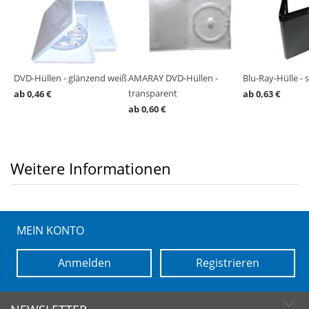
t
t
DVD-Hüllen - glänzend weiß
AMARAY DVD-Hüllen -
Blu-Ray-Hülle - 
r 2
transparent
ab 0,46 €
ab 0,63 €
ab 0,60 €
Weitere Informationen
MEIN KONTO
Anmelden
Registrieren