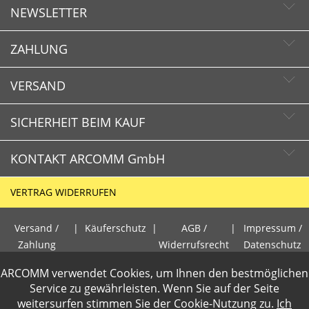
NEWSLETTER
ZAHLUNG
Newsletter abonnieren
Newsletter abbestellen
VERSAND
SICHERHEIT BEIM KAUF
KONTAKT ARCOMM GmbH
Schnelle Lieferzeiten
Käuferschutz
VERTRAG WIDERRUFEN
Sichere Zahlung mit SSL-Verschlüsselung
HOTLINE
Datenschutz
Versand /
|
Käuferschutz
|
AGB /
|
Impressum /
+49 (0)30 351 26 92 80
Zahlung
Widerrufsrecht
Datenschutz
PCI DSS geprüft
ARCOMM verwendet Cookies, um Ihnen den bestmöglichen
E-Mail
perfekter Schutz gegen kriminelle Angriffe
Gewerbetreibende loggen sich bitte ein f�r die Anzeige der
Service zu gewährleisten. Wenn Sie auf der Seite
info@arcomm.de
Sicheres Bezahlen mit Kreditkarte
weitersurfen stimmen Sie der
Cookie-Nutzung
zu.
Ich
Nettopreise. Preisangaben inkl.19% MwSt und zzgl.Service- und