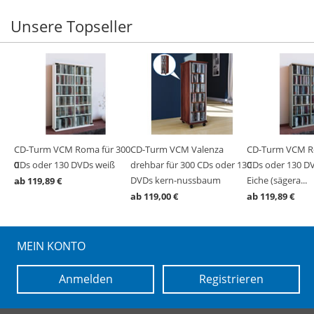
Unsere Topseller
300
CD-Turm VCM Roma für 300
CD-Turm VCM Valenza
CD-Turm VCM R
r 130
r 130
r 130
he
CDs oder 130 DVDs weiß
drehbar für 300 CDs oder 130
CDs oder 130 D
ra...
DVDs kern-nussbaum
Eiche (sägera...
ab 119,89 €
ab 119,00 €
ab 119,89 €
MEIN KONTO
Anmelden
Registrieren