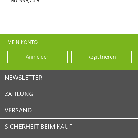
ab 339,76 €
MEIN KONTO
Anmelden
Registrieren
NEWSLETTER
ZAHLUNG
Newsletter abonnieren
Newsletter abbestellen
VERSAND
SICHERHEIT BEIM KAUF