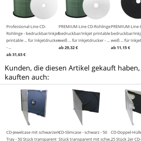
ge -
Professional-Line CD-
PREMIUM-Line CD-Rohlinge -
PREMIUM-Line C
ble
ble
ble
ble
ble
Rohlinge - bedruckbar/inkjet
bedruckbar/inkjet printable
bedruckbar/inkj
cker -
 23-
...
printable ... für Inkjetdrucker
weiß ... für Inkjetdrucker - ...
weiß ... für Inkje
- ...
ab 29,32 €
ab 11,15 €
ab 31,63 €
Kunden, die diesen Artikel gekauft haben,
kauften auch:
tra
CD-Jewelcase mit schwarzem
CD-Slimcase - schwarz - 50
CD-Doppel-Hülle
nt
ble
Tray
Tray - 50 Stück transparent
Stück transparent mit schw...
25 Stück 2er CD-