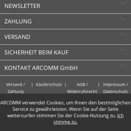
NEWSLETTER
ZAHLUNG
Newsletter abonnieren
Newsletter abbestellen
VERSAND
SICHERHEIT BEIM KAUF
KONTAKT ARCOMM GmbH
Schnelle Lieferzeiten
Käuferschutz
Versand /
|
Käuferschutz
|
AGB /
|
Impressum /
Sichere Zahlung mit SSL-Verschlüsselung
HOTLINE
Zahlung
Widerrufsrecht
Datenschutz
Datenschutz
+49 (0)30 351 26 92 70
ARCOMM verwendet Cookies, um Ihnen den bestmöglichen
Service zu gewährleisten. Wenn Sie auf der Seite
Verkauf nur an Unternehmen und öffentliche
PCI DSS geprüft
weitersurfen stimmen Sie der
Cookie-Nutzung
zu.
Ich
Einrichtungen. Preisangaben zzgl.MwSt und zzgl.Service- und
E-Mail
perfekter Schutz gegen kriminelle Angriffe
stimme zu.
Versandkosten
.
info@display-fachmarkt.de
Sicheres Bezahlen mit Kreditkarte