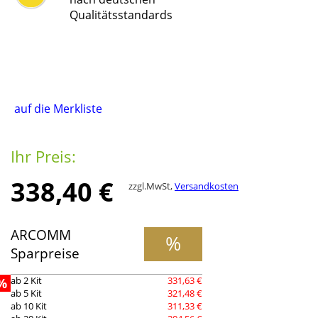
Qualitätsstandards
auf die Merkliste
Ihr Preis:
338,40 €
zzgl.MwSt,
Versandkosten
ARCOMM
%
Sparpreise
%
ab 2 Kit
331,63 €
ab 5 Kit
321,48 €
ab 10 Kit
311,33 €