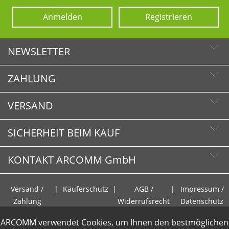
Anmelden
Registrieren
NEWSLETTER
ZAHLUNG
Newsletter abonnieren
Newsletter abbestellen
VERSAND
SICHERHEIT BEIM KAUF
KONTAKT ARCOMM GmbH
Schnelle Lieferzeiten
Käuferschutz
Versand /
|
Käuferschutz
|
AGB /
|
Impressum /
Sichere Zahlung mit SSL-Verschlüsselung
HOTLINE
Zahlung
Widerrufsrecht
Datenschutz
Datenschutz
+49 (0)30 351 26 92 70
ARCOMM verwendet Cookies, um Ihnen den bestmöglichen