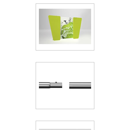
Kit 24
Kit 25
Art.202180
Art.202190
Kit 25a
Kit 28
Art.202200
Art.202210
Kit 37
Kit 39
Art.202220
Art.202230
aktuell ausgewählt