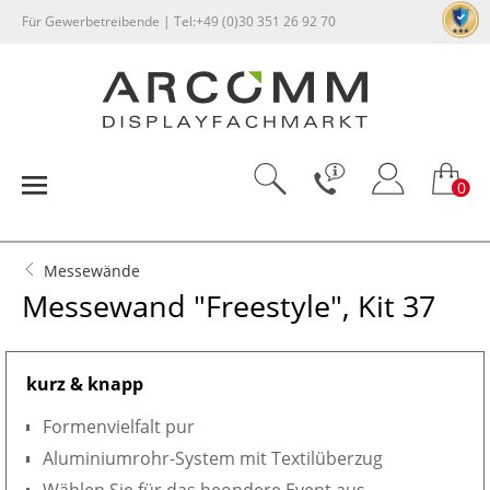
Für Gewerbetreibende | Tel:+49 (0)30 351 26 92 70
0
Messewände
Messewand "Freestyle", Kit 37
kurz & knapp
Formenvielfalt pur
Aluminiumrohr-System mit Textilüberzug